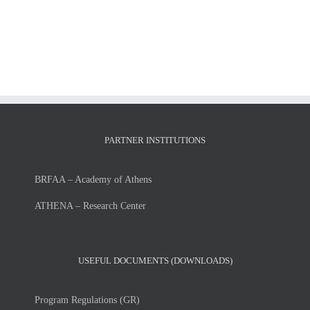
Petsangourakis
THE
Tuesday,
ACADEMIC
July
YEAR
7,
2026-
2026
27
PARTNER INSTITUTIONS
BRFAA – Academy of Athens
ATHENA – Research Center
USEFUL DOCUMENTS (DOWNLOADS)
Program Regulations (GR)