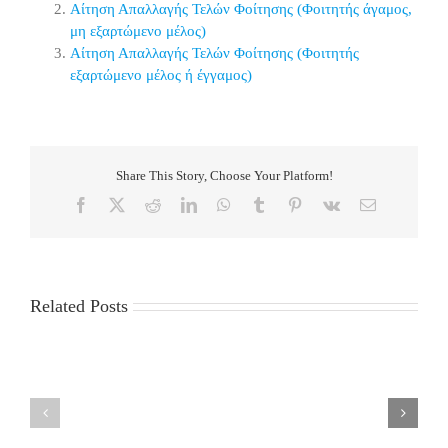
Αίτηση Απαλλαγής Τελών Φοίτησης (Φοιτητής άγαμος,
μη εξαρτώμενο μέλος)
Αίτηση Απαλλαγής Τελών Φοίτησης (Φοιτητής
εξαρτώμενο μέλος ή έγγαμος)
Share This Story, Choose Your Platform!
Facebook
X
Reddit
LinkedIn
WhatsApp
Tumblr
Pinterest
Vk
Email
Related Posts
LIST
MSc
OF
Thesis
ADMISSIONS
presentation
and
of
RUNNER-
Mr.
UPS
Giorgos
FOR