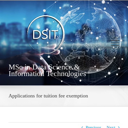
Skip
to
content
MSc in Data Science &
Information Technologies
Applications for tuition fee exemption
Previous
Next