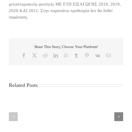
μεταπτυχιακούς φοιτητές ΜΕ ΕΤΗ ΕΙΣΑΓΩΓΗΣ 2018, 2019,
2020 ΚΑΙ 2021. Στην παραπάνω προθεσμία δεν θα δοθεί
παράταση.
Share This Story, Choose Your Platform!
Facebook
X
Reddit
LinkedIn
WhatsApp
Tumblr
Pinterest
Vk
Email
Related Posts
LIST
MSc
OF
Thesis
ADMISSIONS
presentation
and
of
RUNNER-
Mr.
UPS
Giorgos
FOR
Petsangourakis
THE