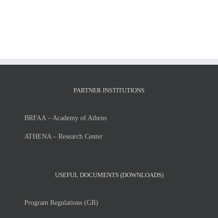
Tuesday,
ACADEMIC
July
YEAR
7,
2026-
2026
27
PARTNER INSTITUTIONS
BRFAA – Academy of Athens
ATHENA – Research Center
USEFUL DOCUMENTS (DOWNLOADS)
Program Regulations (GR)