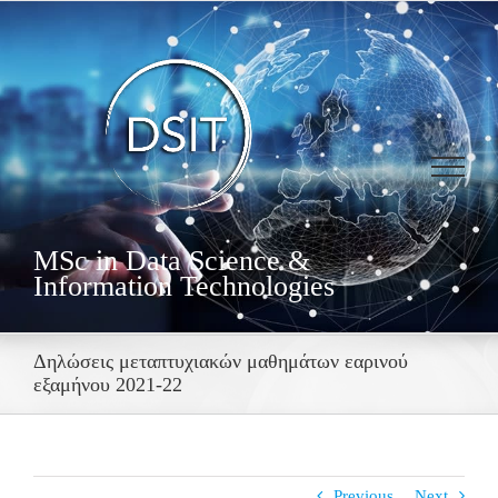
Skip
to
content
MSc in Data Science &
Information Technologies
Δηλώσεις μεταπτυχιακών μαθημάτων εαρινού
εξαμήνου 2021-22
Previous
Next