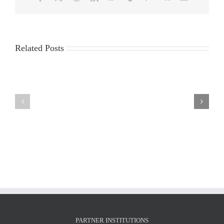
Related Posts
LIST
MSc
OF
Thesis
ADMISSIONS
presentation
and
of
RUNNER-
Mr.
UPS
Giorgos
FOR
Petsangourakis
THE
Tuesday,
ACADEMIC
July
YEAR
7,
2026-
2026
27
PARTNER INSTITUTIONS