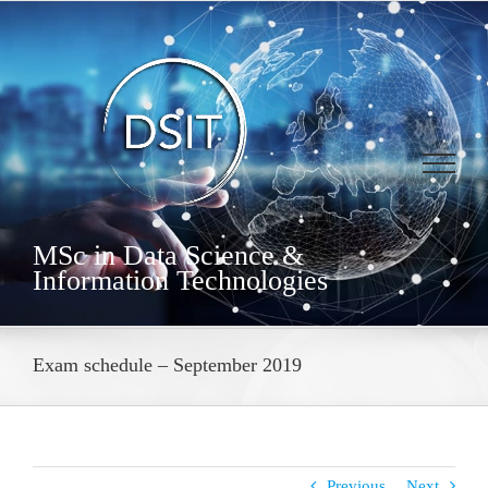
Skip
to
content
MSc in Data Science &
Information Technologies
Exam schedule – September 2019
Previous
Next