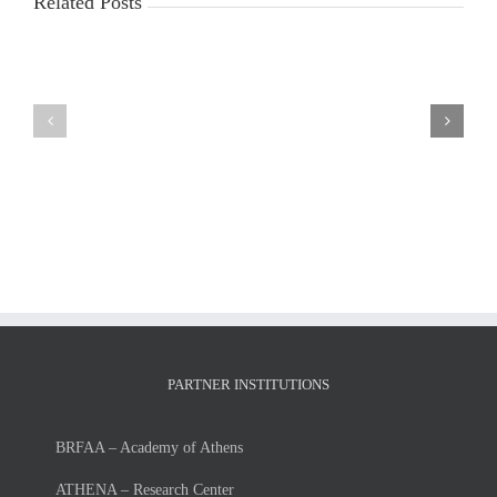
Related Posts
LIST
MSc
OF
Thesis
ADMISSIONS
presentation
and
of
RUNNER-
Mr.
UPS
Giorgos
FOR
Petsangourakis
THE
Tuesday,
ACADEMIC
July
YEAR
7,
2026-
2026
27
PARTNER INSTITUTIONS
BRFAA – Academy of Athens
ATHENA – Research Center